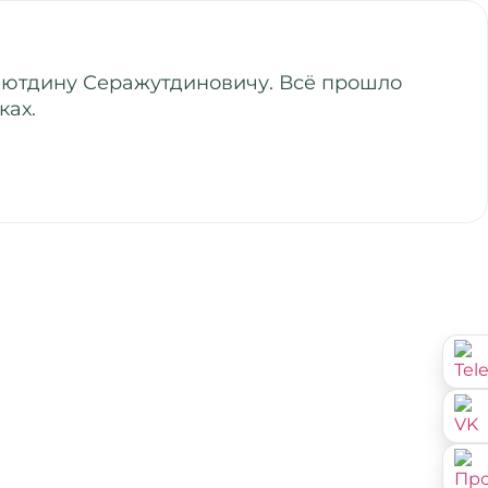
алютдину Серажутдиновичу. Всё прошло
ках.